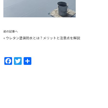
前の記事へ
«
ウレタン塗装防水とは？メリットと注意点を解説
F
T
共
a
w
有
c
itt
e
er
b
o
o