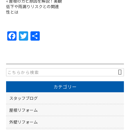
«
屋根のカビ原因を解説！美観
低下や雨漏りリスクとの関連
性とは
F
T
共
a
w
有
c
itt
e
er
b
o
カテゴリー
o
k
スタッフブログ
屋根リフォーム
外壁リフォーム