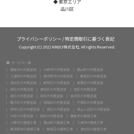
◆ 東京エリア
品川区
プライバシーポリシー
/
特定商取引に基づく表記
Copyright (C) 2022 KINDLY株式会社. All rights Reserved.
サービス一覧
鎌倉市の外壁塗装
川崎市の外壁塗装
葉山町の外壁塗装
三浦市の外壁塗装
横須賀市の外壁塗装
鶴見区の外壁塗装
港北区の外壁塗装
都筑区の外壁塗装
青葉区の外壁塗装
緑区の外壁塗装
瀬谷区の外壁塗装
旭区の外壁塗装
泉区の外壁塗装
栄区の外壁塗装
金沢区の外壁塗装
磯子区の外壁塗装
港南区の外壁塗装
戸塚区の外壁塗装
神奈川区の外壁塗装
南区の外壁塗装
保土ヶ谷区の外壁塗装
中区の外壁塗装
西区の外壁塗装
鎌倉市の屋根工事
川崎市の屋根工事
葉山町の屋根工事
三浦市の屋根工事
横須賀市の屋根工事
鶴見区の屋根工事
港北区の屋根工事