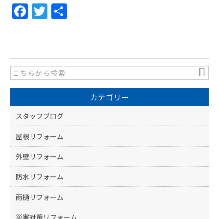
F
T
共
a
w
有
c
itt
e
er
b
o
カテゴリー
o
k
スタッフブログ
屋根リフォーム
外壁リフォーム
防水リフォーム
雨樋リフォーム
災害対策リフォーム