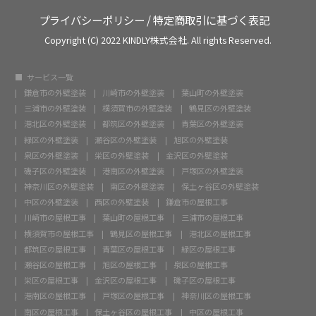
プライバシーポリシー
/
特定商取引に基づく表記
Copyright (C) 2022 KINDLY株式会社. All rights Reserved.
サービス一覧
鎌倉市の外壁塗装
川崎市の外壁塗装
葉山町の外壁塗装
三浦市の外壁塗装
横須賀市の外壁塗装
鶴見区の外壁塗装
港北区の外壁塗装
都筑区の外壁塗装
青葉区の外壁塗装
緑区の外壁塗装
瀬谷区の外壁塗装
旭区の外壁塗装
泉区の外壁塗装
栄区の外壁塗装
金沢区の外壁塗装
磯子区の外壁塗装
港南区の外壁塗装
戸塚区の外壁塗装
神奈川区の外壁塗装
南区の外壁塗装
保土ヶ谷区の外壁塗装
中区の外壁塗装
西区の外壁塗装
鎌倉市の屋根工事
川崎市の屋根工事
葉山町の屋根工事
三浦市の屋根工事
横須賀市の屋根工事
鶴見区の屋根工事
港北区の屋根工事
都筑区の屋根工事
青葉区の屋根工事
緑区の屋根工事
瀬谷区の屋根工事
旭区の屋根工事
泉区の屋根工事
栄区の屋根工事
金沢区の屋根工事
磯子区の屋根工事
港南区の屋根工事
戸塚区の屋根工事
神奈川区の屋根工事
南区の屋根工事
保土ヶ谷区の屋根工事
中区の屋根工事