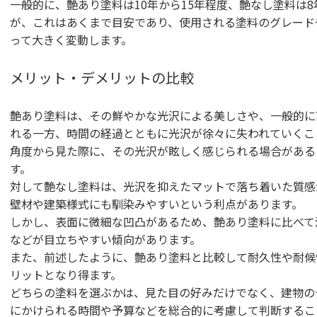
一般的に、艶あり塗料は10年から15年程度、艶なし塗料は8
が、これはあくまで目安であり、使用される塗料のグレード
って大きく変動します。
メリット・デメリットの比較
艶あり塗料は、その鮮やかな光沢による美しさや、一般的に
れる一方、時間の経過とともに光沢が徐々に失われていくこ
角度から見た際に、その光沢が眩しく感じられる場合がある
す。
対して艶なし塗料は、光沢を抑えたマットで落ち着いた質感
壁材や建築様式にも馴染みやすいという利点があります。
しかし、表面に微細な凹凸があるため、艶あり塗料に比べて
などが目立ちやすい傾向があります。
また、前述したように、艶あり塗料と比較して耐久性や耐候
リットとなり得ます。
どちらの塗料を選ぶかは、見た目の好みだけでなく、建物の
にかけられる時間や予算などを総合的に考慮して判断するこ