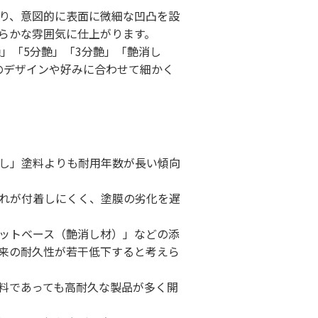
り、意図的に表面に微細な凹凸を設
らかな雰囲気に仕上がります。
艶」「5分艶」「3分艶」「艶消し
のデザインや好みに合わせて細かく
し」塗料よりも耐用年数が長い傾向
れが付着しにくく、塗膜の劣化を遅
ットベース（艶消し材）」などの添
来の耐久性が若干低下すると考えら
料であっても高耐久な製品が多く開