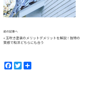
前の記事へ
«
玉吹き塗装のメリットデメリットを解説！独特の
質感で和洋どちらにも合う
F
T
共
a
w
有
c
itt
e
er
b
o