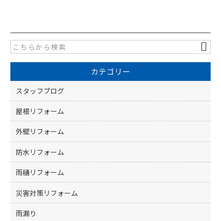
a
w
有
c
itt
e
er
b
o
カテゴリー
o
k
スタッフブログ
屋根リフォーム
外壁リフォーム
防水リフォーム
雨樋リフォーム
災害対策リフォーム
雨漏り