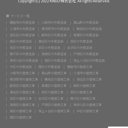
Copyright (C) 2022 KINDLY株式会社. All rights Reserved.
サービス一覧
鎌倉市の外壁塗装
川崎市の外壁塗装
葉山町の外壁塗装
三浦市の外壁塗装
横須賀市の外壁塗装
鶴見区の外壁塗装
港北区の外壁塗装
都筑区の外壁塗装
青葉区の外壁塗装
緑区の外壁塗装
瀬谷区の外壁塗装
旭区の外壁塗装
泉区の外壁塗装
栄区の外壁塗装
金沢区の外壁塗装
磯子区の外壁塗装
港南区の外壁塗装
戸塚区の外壁塗装
神奈川区の外壁塗装
南区の外壁塗装
保土ヶ谷区の外壁塗装
中区の外壁塗装
西区の外壁塗装
鎌倉市の屋根工事
川崎市の屋根工事
葉山町の屋根工事
三浦市の屋根工事
横須賀市の屋根工事
鶴見区の屋根工事
港北区の屋根工事
都筑区の屋根工事
青葉区の屋根工事
緑区の屋根工事
瀬谷区の屋根工事
旭区の屋根工事
泉区の屋根工事
栄区の屋根工事
金沢区の屋根工事
磯子区の屋根工事
港南区の屋根工事
戸塚区の屋根工事
神奈川区の屋根工事
南区の屋根工事
保土ヶ谷区の屋根工事
中区の屋根工事
西区の屋根工事