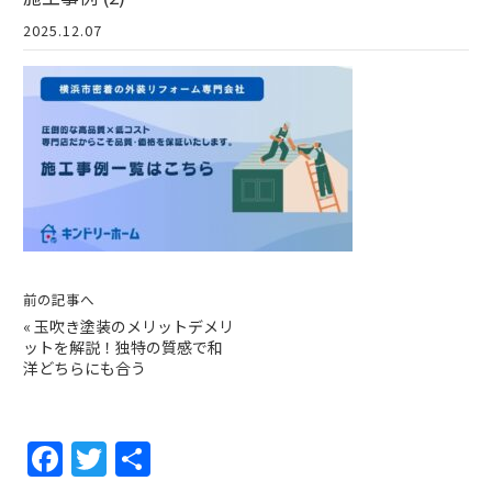
2025.12.07
前の記事へ
«
玉吹き塗装のメリットデメリ
ットを解説！独特の質感で和
洋どちらにも合う
F
T
共