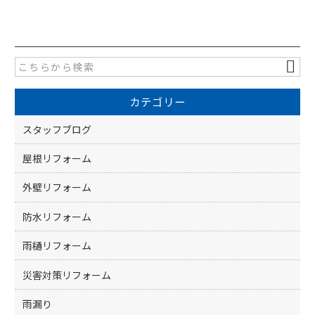
a
w
有
c
itt
e
er
b
o
カテゴリー
o
k
スタッフブログ
屋根リフォーム
外壁リフォーム
防水リフォーム
雨樋リフォーム
災害対策リフォーム
雨漏り