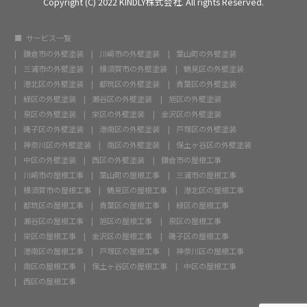
Copyright (C) 2022 KINDLY株式会社. All rights Reserved.
サービス一覧
鎌倉市の外壁塗装
川崎市の外壁塗装
葉山町の外壁塗装
三浦市の外壁塗装
横須賀市の外壁塗装
鶴見区の外壁塗装
港北区の外壁塗装
都筑区の外壁塗装
青葉区の外壁塗装
緑区の外壁塗装
瀬谷区の外壁塗装
旭区の外壁塗装
泉区の外壁塗装
栄区の外壁塗装
金沢区の外壁塗装
磯子区の外壁塗装
港南区の外壁塗装
戸塚区の外壁塗装
神奈川区の外壁塗装
南区の外壁塗装
保土ヶ谷区の外壁塗装
中区の外壁塗装
西区の外壁塗装
鎌倉市の屋根工事
川崎市の屋根工事
葉山町の屋根工事
三浦市の屋根工事
横須賀市の屋根工事
鶴見区の屋根工事
港北区の屋根工事
都筑区の屋根工事
青葉区の屋根工事
緑区の屋根工事
瀬谷区の屋根工事
旭区の屋根工事
泉区の屋根工事
栄区の屋根工事
金沢区の屋根工事
磯子区の屋根工事
港南区の屋根工事
戸塚区の屋根工事
神奈川区の屋根工事
南区の屋根工事
保土ヶ谷区の屋根工事
中区の屋根工事
西区の屋根工事