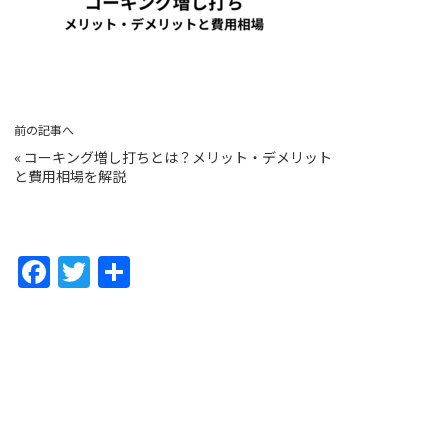
前の記事へ
«
コーキング増し打ちとは？メリット・デメリット
と費用相場を解説
F
T
共
a
w
有
c
itt
e
er
b
o