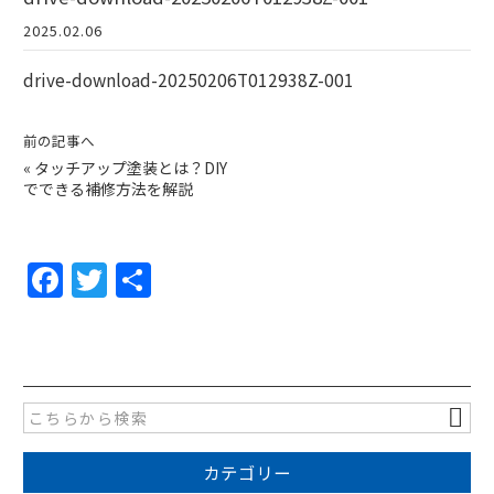
2025.02.06
drive-download-20250206T012938Z-001
前の記事へ
«
タッチアップ塗装とは？DIY
でできる補修方法を解説
F
T
共
a
w
有
c
itt
e
er
b
o
カテゴリー
o