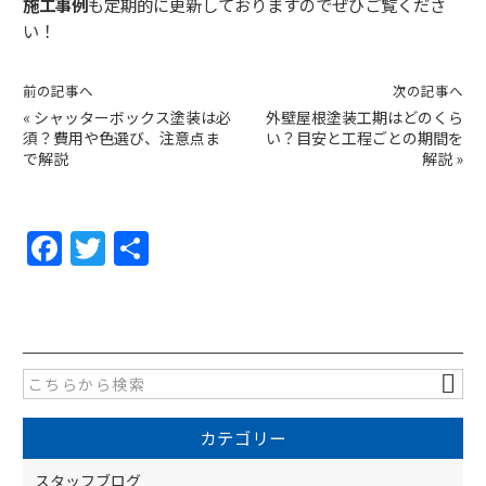
施工事例
も定期的に更新しておりますのでぜひご覧くださ
い！
前の記事へ
次の記事へ
«
シャッターボックス塗装は必
外壁屋根塗装工期はどのくら
須？費用や色選び、注意点ま
い？目安と工程ごとの期間を
で解説
解説
»
F
T
共
a
w
有
c
itt
e
er
b
o
カテゴリー
o
スタッフブログ