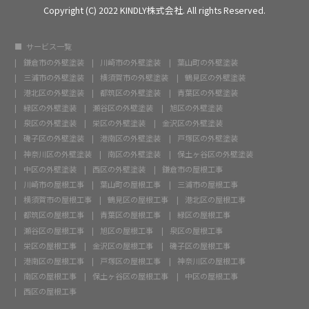
Copyright (C) 2022 KINDLY株式会社. All rights Reserved.
サービス一覧
鎌倉市の外壁塗装
川崎市の外壁塗装
葉山町の外壁塗装
三浦市の外壁塗装
横須賀市の外壁塗装
鶴見区の外壁塗装
港北区の外壁塗装
都筑区の外壁塗装
青葉区の外壁塗装
緑区の外壁塗装
瀬谷区の外壁塗装
旭区の外壁塗装
泉区の外壁塗装
栄区の外壁塗装
金沢区の外壁塗装
磯子区の外壁塗装
港南区の外壁塗装
戸塚区の外壁塗装
神奈川区の外壁塗装
南区の外壁塗装
保土ヶ谷区の外壁塗装
中区の外壁塗装
西区の外壁塗装
鎌倉市の屋根工事
川崎市の屋根工事
葉山町の屋根工事
三浦市の屋根工事
横須賀市の屋根工事
鶴見区の屋根工事
港北区の屋根工事
都筑区の屋根工事
青葉区の屋根工事
緑区の屋根工事
瀬谷区の屋根工事
旭区の屋根工事
泉区の屋根工事
栄区の屋根工事
金沢区の屋根工事
磯子区の屋根工事
港南区の屋根工事
戸塚区の屋根工事
神奈川区の屋根工事
南区の屋根工事
保土ヶ谷区の屋根工事
中区の屋根工事
西区の屋根工事