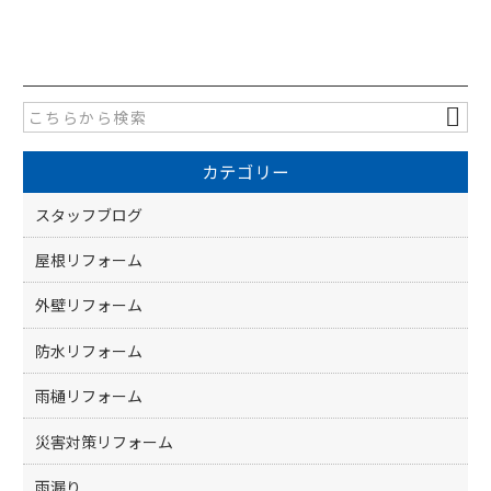
a
w
有
c
itt
e
er
b
o
カテゴリー
o
k
スタッフブログ
屋根リフォーム
外壁リフォーム
防水リフォーム
雨樋リフォーム
災害対策リフォーム
雨漏り