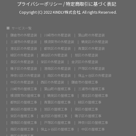
プライバシーポリシー
/
特定商取引に基づく表記
Copyright (C) 2022 KINDLY株式会社. All rights Reserved.
サービス一覧
鎌倉市の外壁塗装
川崎市の外壁塗装
葉山町の外壁塗装
三浦市の外壁塗装
横須賀市の外壁塗装
鶴見区の外壁塗装
港北区の外壁塗装
都筑区の外壁塗装
青葉区の外壁塗装
緑区の外壁塗装
瀬谷区の外壁塗装
旭区の外壁塗装
泉区の外壁塗装
栄区の外壁塗装
金沢区の外壁塗装
磯子区の外壁塗装
港南区の外壁塗装
戸塚区の外壁塗装
神奈川区の外壁塗装
南区の外壁塗装
保土ヶ谷区の外壁塗装
中区の外壁塗装
西区の外壁塗装
鎌倉市の屋根工事
川崎市の屋根工事
葉山町の屋根工事
三浦市の屋根工事
横須賀市の屋根工事
鶴見区の屋根工事
港北区の屋根工事
都筑区の屋根工事
青葉区の屋根工事
緑区の屋根工事
瀬谷区の屋根工事
旭区の屋根工事
泉区の屋根工事
栄区の屋根工事
金沢区の屋根工事
磯子区の屋根工事
港南区の屋根工事
戸塚区の屋根工事
神奈川区の屋根工事
南区の屋根工事
保土ヶ谷区の屋根工事
中区の屋根工事
西区の屋根工事