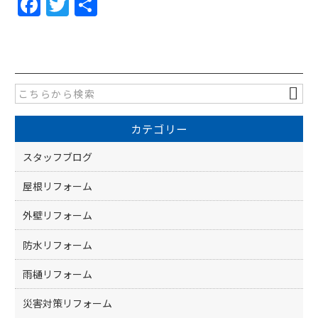
F
T
共
a
w
有
c
itt
e
er
b
o
カテゴリー
o
k
スタッフブログ
屋根リフォーム
外壁リフォーム
防水リフォーム
雨樋リフォーム
災害対策リフォーム