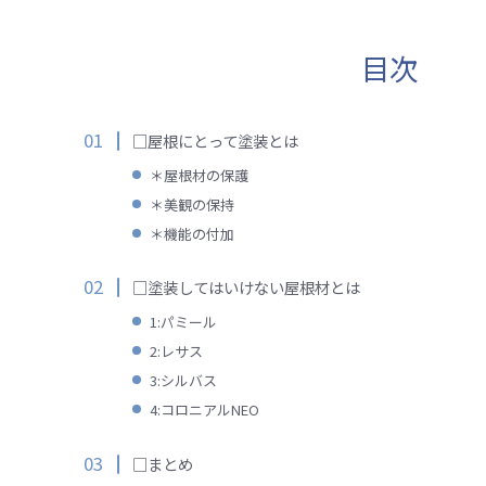
目次
□屋根にとって塗装とは
＊屋根材の保護
＊美観の保持
＊機能の付加
□塗装してはいけない屋根材とは
1:パミール
2:レサス
3:シルバス
4:コロニアルNEO
□まとめ