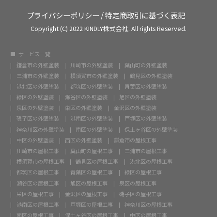
プライバシーポリシー
/
特定商取引に基づく表記
Copyright (C) 2022 KINDLY株式会社. All rights Reserved.
サービス一覧
鎌倉市の外壁塗装
川崎市の外壁塗装
葉山町の外壁塗装
三浦市の外壁塗装
横須賀市の外壁塗装
鶴見区の外壁塗装
港北区の外壁塗装
都筑区の外壁塗装
青葉区の外壁塗装
緑区の外壁塗装
瀬谷区の外壁塗装
旭区の外壁塗装
泉区の外壁塗装
栄区の外壁塗装
金沢区の外壁塗装
磯子区の外壁塗装
港南区の外壁塗装
戸塚区の外壁塗装
神奈川区の外壁塗装
南区の外壁塗装
保土ヶ谷区の外壁塗装
中区の外壁塗装
西区の外壁塗装
鎌倉市の屋根工事
川崎市の屋根工事
葉山町の屋根工事
三浦市の屋根工事
横須賀市の屋根工事
鶴見区の屋根工事
港北区の屋根工事
都筑区の屋根工事
青葉区の屋根工事
緑区の屋根工事
瀬谷区の屋根工事
旭区の屋根工事
泉区の屋根工事
栄区の屋根工事
金沢区の屋根工事
磯子区の屋根工事
港南区の屋根工事
戸塚区の屋根工事
神奈川区の屋根工事
南区の屋根工事
保土ヶ谷区の屋根工事
中区の屋根工事