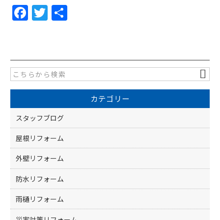
F
T
共
a
w
有
c
itt
e
er
b
o
カテゴリー
o
k
スタッフブログ
屋根リフォーム
外壁リフォーム
防水リフォーム
雨樋リフォーム
災害対策リフォーム