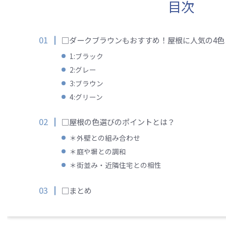
目次
□ダークブラウンもおすすめ！屋根に人気の4色
1:ブラック
2:グレー
3:ブラウン
4:グリーン
□屋根の色選びのポイントとは？
＊外壁との組み合わせ
＊庭や塀との調和
＊街並み・近隣住宅との相性
□まとめ