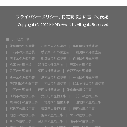
プライバシーポリシー
/
特定商取引に基づく表記
Copyright (C) 2022 KINDLY株式会社. All rights Reserved.
サービス一覧
鎌倉市の外壁塗装
川崎市の外壁塗装
葉山町の外壁塗装
三浦市の外壁塗装
横須賀市の外壁塗装
鶴見区の外壁塗装
港北区の外壁塗装
都筑区の外壁塗装
青葉区の外壁塗装
緑区の外壁塗装
瀬谷区の外壁塗装
旭区の外壁塗装
泉区の外壁塗装
栄区の外壁塗装
金沢区の外壁塗装
磯子区の外壁塗装
港南区の外壁塗装
戸塚区の外壁塗装
神奈川区の外壁塗装
南区の外壁塗装
保土ヶ谷区の外壁塗装
中区の外壁塗装
西区の外壁塗装
鎌倉市の屋根工事
川崎市の屋根工事
葉山町の屋根工事
三浦市の屋根工事
横須賀市の屋根工事
鶴見区の屋根工事
港北区の屋根工事
都筑区の屋根工事
青葉区の屋根工事
緑区の屋根工事
瀬谷区の屋根工事
旭区の屋根工事
泉区の屋根工事
栄区の屋根工事
金沢区の屋根工事
磯子区の屋根工事