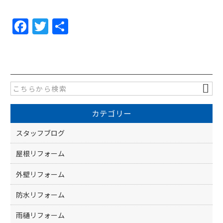
F
T
共
a
w
有
c
itt
e
er
b
o
カテゴリー
o
k
スタッフブログ
屋根リフォーム
外壁リフォーム
防水リフォーム
雨樋リフォーム