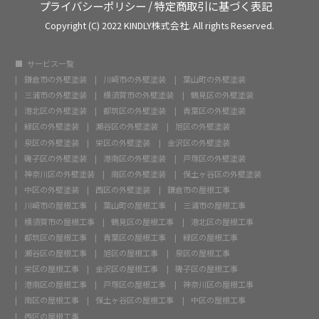
プライバシーポリシー
/
特定商取引に基づく表記
Copyright (C) 2022 KINDLY株式会社. All rights Reserved.
サービス一覧
鎌倉市の外壁塗装
川崎市の外壁塗装
葉山町の外壁塗装
三浦市の外壁塗装
横須賀市の外壁塗装
鶴見区の外壁塗装
港北区の外壁塗装
都筑区の外壁塗装
青葉区の外壁塗装
緑区の外壁塗装
瀬谷区の外壁塗装
旭区の外壁塗装
泉区の外壁塗装
栄区の外壁塗装
金沢区の外壁塗装
磯子区の外壁塗装
港南区の外壁塗装
戸塚区の外壁塗装
神奈川区の外壁塗装
南区の外壁塗装
保土ヶ谷区の外壁塗装
中区の外壁塗装
西区の外壁塗装
鎌倉市の屋根工事
川崎市の屋根工事
葉山町の屋根工事
三浦市の屋根工事
横須賀市の屋根工事
鶴見区の屋根工事
港北区の屋根工事
都筑区の屋根工事
青葉区の屋根工事
緑区の屋根工事
瀬谷区の屋根工事
旭区の屋根工事
泉区の屋根工事
栄区の屋根工事
金沢区の屋根工事
磯子区の屋根工事
港南区の屋根工事
戸塚区の屋根工事
神奈川区の屋根工事
南区の屋根工事
保土ヶ谷区の屋根工事
中区の屋根工事
西区の屋根工事