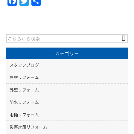
F
T
共
a
w
有
c
itt
e
er
b
o
カテゴリー
o
k
スタッフブログ
屋根リフォーム
外壁リフォーム
防水リフォーム
雨樋リフォーム
災害対策リフォーム