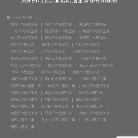
Copyright (C) 2022 KINDLY株式会社. All rights Reserved.
サービス一覧
鎌倉市の外壁塗装
川崎市の外壁塗装
葉山町の外壁塗装
三浦市の外壁塗装
横須賀市の外壁塗装
鶴見区の外壁塗装
港北区の外壁塗装
都筑区の外壁塗装
青葉区の外壁塗装
緑区の外壁塗装
瀬谷区の外壁塗装
旭区の外壁塗装
泉区の外壁塗装
栄区の外壁塗装
金沢区の外壁塗装
磯子区の外壁塗装
港南区の外壁塗装
戸塚区の外壁塗装
神奈川区の外壁塗装
南区の外壁塗装
保土ヶ谷区の外壁塗装
中区の外壁塗装
西区の外壁塗装
鎌倉市の屋根工事
川崎市の屋根工事
葉山町の屋根工事
三浦市の屋根工事
横須賀市の屋根工事
鶴見区の屋根工事
港北区の屋根工事
都筑区の屋根工事
青葉区の屋根工事
緑区の屋根工事
瀬谷区の屋根工事
旭区の屋根工事
泉区の屋根工事
栄区の屋根工事
金沢区の屋根工事
磯子区の屋根工事
港南区の屋根工事
戸塚区の屋根工事
神奈川区の屋根工事
南区の屋根工事
保土ヶ谷区の屋根工事
中区の屋根工事
西区の屋根工事