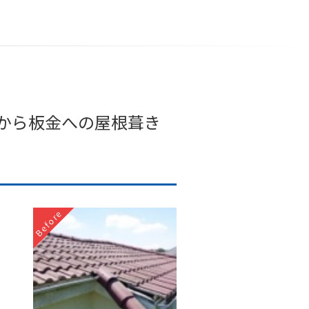
から板金への屋根葺き
Before