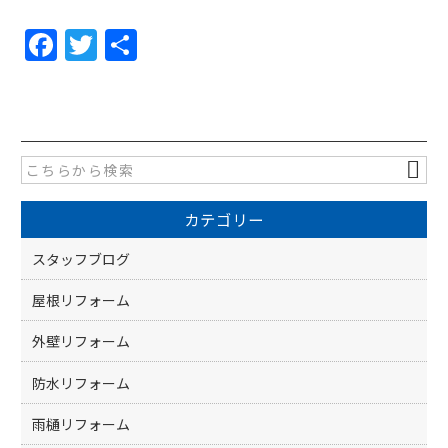
F
T
共
a
w
有
c
itt
e
er
b
o
カテゴリー
o
k
スタッフブログ
屋根リフォーム
外壁リフォーム
防水リフォーム
雨樋リフォーム