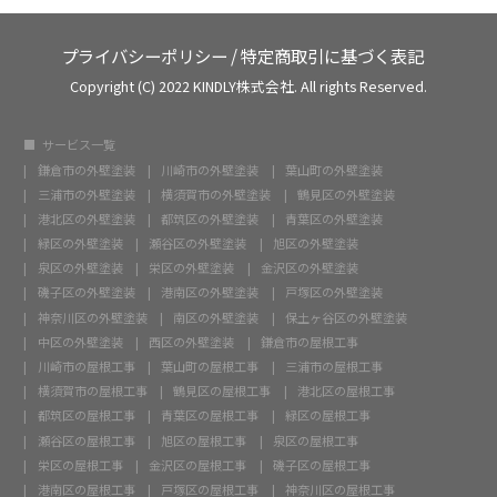
プライバシーポリシー
/
特定商取引に基づく表記
Copyright (C) 2022 KINDLY株式会社. All rights Reserved.
サービス一覧
鎌倉市の外壁塗装
川崎市の外壁塗装
葉山町の外壁塗装
三浦市の外壁塗装
横須賀市の外壁塗装
鶴見区の外壁塗装
港北区の外壁塗装
都筑区の外壁塗装
青葉区の外壁塗装
緑区の外壁塗装
瀬谷区の外壁塗装
旭区の外壁塗装
泉区の外壁塗装
栄区の外壁塗装
金沢区の外壁塗装
磯子区の外壁塗装
港南区の外壁塗装
戸塚区の外壁塗装
神奈川区の外壁塗装
南区の外壁塗装
保土ヶ谷区の外壁塗装
中区の外壁塗装
西区の外壁塗装
鎌倉市の屋根工事
川崎市の屋根工事
葉山町の屋根工事
三浦市の屋根工事
横須賀市の屋根工事
鶴見区の屋根工事
港北区の屋根工事
都筑区の屋根工事
青葉区の屋根工事
緑区の屋根工事
瀬谷区の屋根工事
旭区の屋根工事
泉区の屋根工事
栄区の屋根工事
金沢区の屋根工事
磯子区の屋根工事
港南区の屋根工事
戸塚区の屋根工事
神奈川区の屋根工事