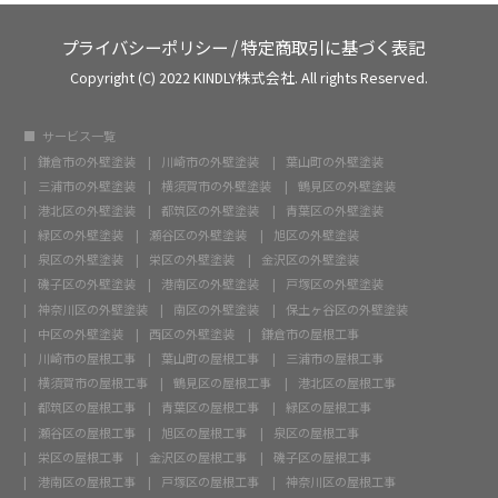
プライバシーポリシー
/
特定商取引に基づく表記
Copyright (C) 2022 KINDLY株式会社. All rights Reserved.
サービス一覧
鎌倉市の外壁塗装
川崎市の外壁塗装
葉山町の外壁塗装
三浦市の外壁塗装
横須賀市の外壁塗装
鶴見区の外壁塗装
港北区の外壁塗装
都筑区の外壁塗装
青葉区の外壁塗装
緑区の外壁塗装
瀬谷区の外壁塗装
旭区の外壁塗装
泉区の外壁塗装
栄区の外壁塗装
金沢区の外壁塗装
磯子区の外壁塗装
港南区の外壁塗装
戸塚区の外壁塗装
神奈川区の外壁塗装
南区の外壁塗装
保土ヶ谷区の外壁塗装
中区の外壁塗装
西区の外壁塗装
鎌倉市の屋根工事
川崎市の屋根工事
葉山町の屋根工事
三浦市の屋根工事
横須賀市の屋根工事
鶴見区の屋根工事
港北区の屋根工事
都筑区の屋根工事
青葉区の屋根工事
緑区の屋根工事
瀬谷区の屋根工事
旭区の屋根工事
泉区の屋根工事
栄区の屋根工事
金沢区の屋根工事
磯子区の屋根工事
港南区の屋根工事
戸塚区の屋根工事
神奈川区の屋根工事