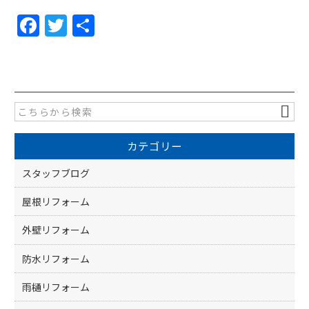
F
T
共
a
w
有
c
itt
e
er
b
o
カテゴリー
o
k
スタッフブログ
屋根リフォーム
外壁リフォーム
防水リフォーム
雨樋リフォーム