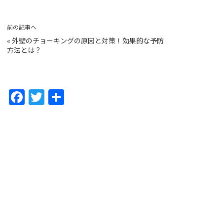
前の記事へ
«
外壁のチョーキングの原因と対策！効果的な予防
方法とは？
F
T
共
a
w
有
c
itt
e
er
b
o
o
k